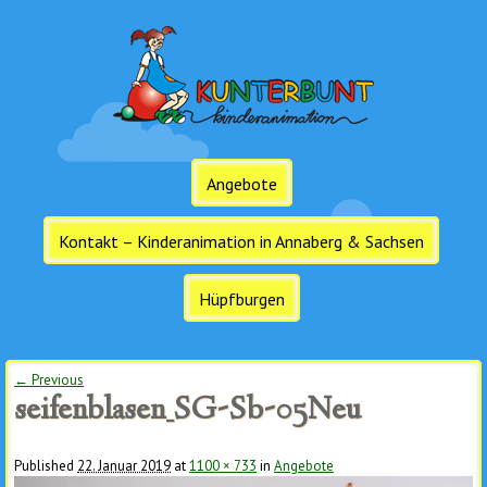
Angebote
Kontakt – Kinderanimation in Annaberg & Sachsen
Hüpfburgen
← Previous
Image navigation
seifenblasen_SG-Sb-05Neu
Published
22. Januar 2019
at
1100 × 733
in
Angebote