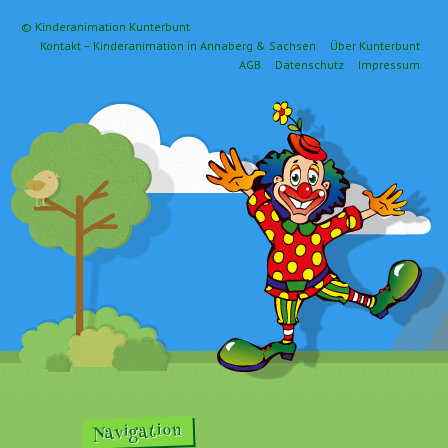
© Kinderanimation Kunterbunt
Kontakt – Kinderanimation in Annaberg & Sachsen
Über Kunterbunt
AGB
Datenschutz
Impressum
Navigation