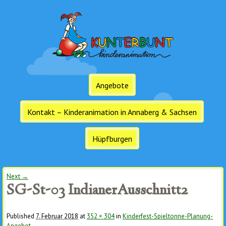
Angebote
Kontakt – Kinderanimation in Annaberg & Sachsen
Hüpfburgen
Next →
Image navigation
SG-St-03 IndianerAusschnitt2
Published
7. Februar 2018
at
352 × 304
in
Kinderfest-Spieltonne-Planung-
Angebot