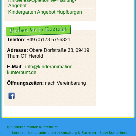
Kinderfest-Spieltonne-Planung-
Angebot
Kindergarten Angebot Hüpfburgen
Bleiben Sie in Kontakt
Telefon:
+49 (0)173 5756321
Adresse:
Obere Dorfstraße 33, 09419
Thum OT Herold
E-Mail:
info@kinderanimation-
kunterbunt.de
Öffnungszeiten:
nach Vereinbarung
© Kinderanimation Kunterbunt
Kontakt – Kinderanimation in Annaberg & Sachsen
Über Kunterbunt